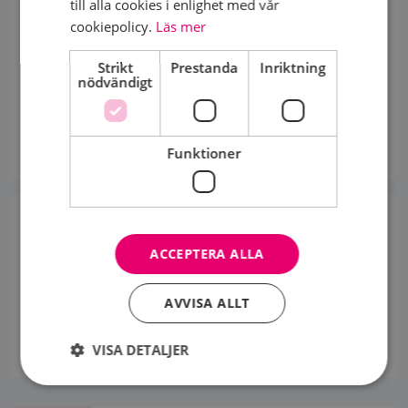
till alla cookies i enlighet med vår
cookiepolicy.
Läs mer
AMAZONABLADET
Vår föreningslokala tidning och kurskatalog ingår i
Strikt
Prestanda
Inriktning
medlemsskapet
nödvändigt
Funktioner
17 NOVEMBER 2021
SAMTALSSTÖD
ACCEPTERA ALLA
Vi har flera former av samtalsstöd tillgängliga i vår
förening. Både enskilt och i grupp.
AVVISA ALLT
VISA DETALJER
17 NOVEMBER 2021