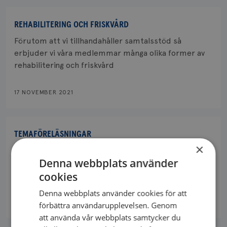
REHABILITERING OCH FRISKVÅRD
Förutom att vi tillhandahåller samtalsstöd så
erbjuder vi våra medlemmar många olika former av
rehabilitering och friskvård
17 NOVEMBER 2021
TEMAFÖRELÄSNINGAR
×
Vi har många olika temaföreläsningar tillgängliga för
Denna webbplats använder
dig som vill ha ökad kunskap
cookies
Denna webbplats använder cookies för att
17 NOVEMBER 2021
förbättra användarupplevelsen. Genom
att använda vår webbplats samtycker du