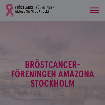
startsida
Gå
till
Bröstcancerförbundets
startsida
BRÖSTCANCER­
FÖRENINGEN AMAZONA
STOCKHOLM